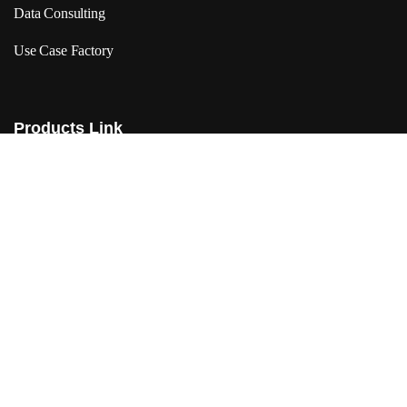
Data Consulting
Use Case Factory
Products Link
VDA
Neuranet
Report Extractor
Quick Links
About Us